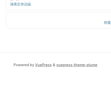
骑乘实体动画
铁魔
Powered by
VuePress
&
vuepress-theme-plume