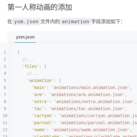
第一人称动画的添加
在
文件内的
字段添加如下：
ysm.json
animation
ysm.json
{
  //...
  "
files
"
:
 {
    //...
    "
animation
"
:
 {
      "
main
"
:
 "
animations/main.animation.json
"
,
      "
arm
"
:
 "
animations/arm.animation.json
"
,
      "
extra
"
:
 "
animations/extra.animation.json
"
,
      "
tac
"
:
 "
animations/tac.animation.json
"
,
      "
carryon
"
:
 "
animations/carryon.animation.js
      "
parcool
"
:
 "
animations/parcool.animation.js
      "
swem
"
:
 "
animations/swem.animation.json
"
,
      "
slashblade
"
:
 "
animations/slashblade.animat