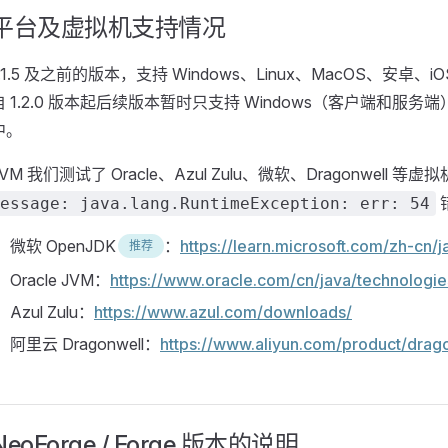
平台及虚拟机支持情况
1.1.5 及之前的版本，支持 Windows、Linux、MacOS、安
自 1.2.0 版本起后续版本暂时只支持 Windows（客户端和服务
中。
JVM 我们测试了 Oracle、Azul Zulu、微软、Dragonwell 
essage: java.lang.RuntimeException: err: 54
微软 OpenJDK
：
https://learn.microsoft.com/zh-cn
推荐
Oracle JVM：
https://www.oracle.com/cn/java/technologi
Azul Zulu：
https://www.azul.com/downloads/
阿里云 Dragonwell：
https://www.aliyun.com/product/drag
NeoForge / Forge 版本的说明